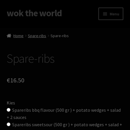
wok the world
Ga
Ga
Menu
door
direct
naar
naar
Home
navigatie
de
Home
Spare-ribs
Spare-ribs
inhoud
Afrekenen
Spare-ribs
Mijn account
Winkelmand
€
16.50
Kies
Spareribs bbq flavour (500 gr ) + potato wedges + salad
+ 2 sauces
Spareribs sweetsour (500 gr ) + potato wedges + salad +