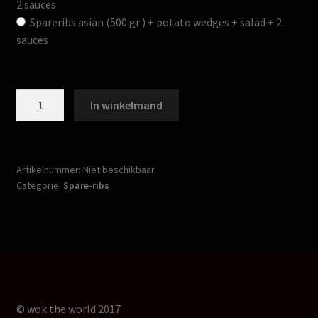
2 sauces
Spareribs asian (500 gr ) + potato wedges + salad + 2
sauces
Spare-
In winkelmand
ribs
aantal
Artikelnummer:
Niet beschikbaar
Categorie:
Spare-ribs
© wok the world 2017